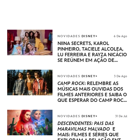
NOVIDADES
DISNEY+
6 De Ago
NIINA SECRETS, KAROL
PINHEIRO, TACIELE ALCOLEA,
LU FERREIRA E RAYZA NICÁCIO
SE REÚNEM EM AÇÃO DE
DISNEY PRINCESA
NOVIDADES
DISNEY+
3 De Ago
CAMP ROCK
: RELEMBRE AS
MÚSICAS MAIS OUVIDAS DOS
FILMES ANTERIORES E SAIBA O
QUE ESPERAR DO CAMP ROCK
3
NOVIDADES
DISNEY+
31 De Jul
DESCENDENTES: PAÍS DAS
MARAVILHAS MALVADO
E
MAIS: FILMES E SÉRIES QUE