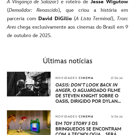
A Vingança de Salazar
) e roteiro de
Jesse Wigutow
(
Demolidor: Renascido
), que criou a história em
parceria com
David DiGilio
(
A Lista Terminal
),
Tron:
Ares
chega exclusivamente aos cinemas do Brasil em 9
de outubro de 2025.
Últimas notícias
NOVIDADES
CINEMA
23 De Jul
OASIS: DON’T LOOK BACK IN
ANGER
, O AGUARDADO FILME
DE STEVEN KNIGHT SOBRE O
OASIS, DIRIGIDO POR DYLAN
SOUTHERN E WILL LOVELACE,
TERÁ SUA ESTREIA MUNDIAL
NO FESTIVAL INTERNACIONAL
NOVIDADES
CINEMA
14 De Jul
DE CINEMA DE VENEZA
EM
TOY STORY 5
OS
BRINQUEDOS SE ENCONTRAM
COM A TECNOLOGIA... SERÁ