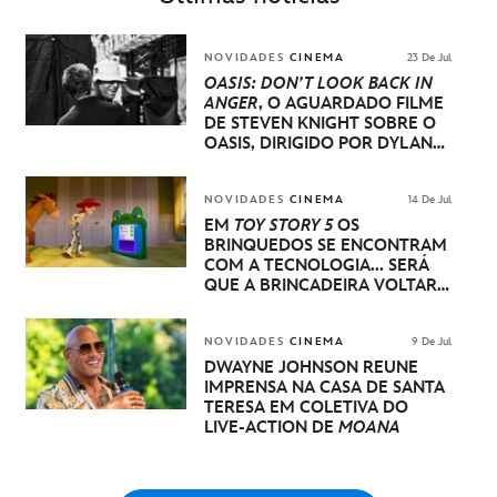
NOVIDADES
CINEMA
23 De Jul
OASIS: DON’T LOOK BACK IN
ANGER
, O AGUARDADO FILME
DE STEVEN KNIGHT SOBRE O
OASIS, DIRIGIDO POR DYLAN
SOUTHERN E WILL LOVELACE,
TERÁ SUA ESTREIA MUNDIAL
NO FESTIVAL INTERNACIONAL
NOVIDADES
CINEMA
14 De Jul
DE CINEMA DE VENEZA
EM
TOY STORY 5
OS
BRINQUEDOS SE ENCONTRAM
COM A TECNOLOGIA... SERÁ
QUE A BRINCADEIRA VOLTARÁ
A SER COMO ANTES?
NOVIDADES
CINEMA
9 De Jul
DWAYNE JOHNSON REÚNE
IMPRENSA NA CASA DE SANTA
TERESA EM COLETIVA DO
LIVE-ACTION DE
MOANA