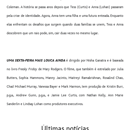
Coleman. A história se passa anos depois que Tess (Curtis) e Anna (Lohan) passaram
pela crise de identidade. Agora, Anna tem uma filha e uma futura enteada. Enquanto
elas enfrentam os desafios que surgem quando duas famílias se unem, Tess e Anna
descobrem que um raio pode, sim, cair duas vezes no mesmo lugar.
UMA SEXTA-FEIRA MAIS LOUCA AINDA
é dirigido por Nisha Ganatra e é baseada
no livro
Freaky Friday
de Mary Rodgers. O filme, que também é estrelado por Julia
Butters, Sophia Hammons, Manny Jacinto, Maitreyi Ramakrishnan, Rosalind Chao,
Chad Michael Murray, Vanessa Bayer e Mark Harmon, tem produção de Kristin Burr,
p.g.a., Andrew Gunn, p.g.a., e Jamie Lee Curtis, com Nathan Kelly, Ann Marie
Sanderlin e Lindsay Lohan como produtores executivos.
Últimas notícias