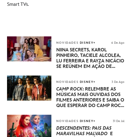
Smart TVs.
NOVIDADES
DISNEY+
6 De Ago
NIINA SECRETS, KAROL
PINHEIRO, TACIELE ALCOLEA,
LU FERREIRA E RAYZA NICÁCIO
SE REÚNEM EM AÇÃO DE
DISNEY PRINCESA
NOVIDADES
DISNEY+
3 De Ago
CAMP ROCK
: RELEMBRE AS
MÚSICAS MAIS OUVIDAS DOS
FILMES ANTERIORES E SAIBA O
QUE ESPERAR DO CAMP ROCK
3
NOVIDADES
DISNEY+
31 De Jul
DESCENDENTES: PAÍS DAS
MARAVILHAS MALVADO
E