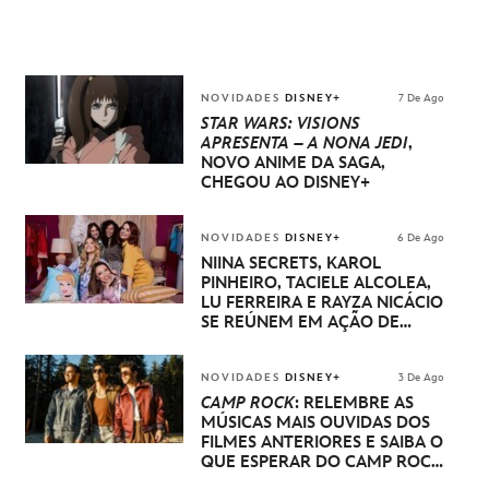
NOVIDADES
DISNEY+
7 De Ago
STAR WARS: VISIONS
APRESENTA – A NONA JEDI
,
NOVO ANIME DA SAGA,
CHEGOU AO DISNEY+
NOVIDADES
DISNEY+
6 De Ago
NIINA SECRETS, KAROL
PINHEIRO, TACIELE ALCOLEA,
LU FERREIRA E RAYZA NICÁCIO
SE REÚNEM EM AÇÃO DE
DISNEY PRINCESA
NOVIDADES
DISNEY+
3 De Ago
CAMP ROCK
: RELEMBRE AS
MÚSICAS MAIS OUVIDAS DOS
FILMES ANTERIORES E SAIBA O
QUE ESPERAR DO CAMP ROCK
3