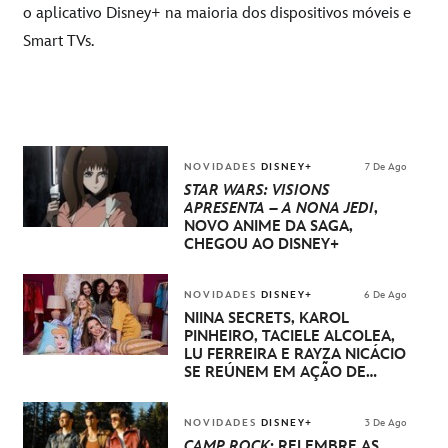
o aplicativo Disney+ na maioria dos dispositivos móveis e
Smart TVs.
NOVIDADES
DISNEY+
7 De Ago
STAR WARS: VISIONS
APRESENTA – A NONA JEDI
,
NOVO ANIME DA SAGA,
CHEGOU AO DISNEY+
NOVIDADES
DISNEY+
6 De Ago
NIINA SECRETS, KAROL
PINHEIRO, TACIELE ALCOLEA,
LU FERREIRA E RAYZA NICÁCIO
SE REÚNEM EM AÇÃO DE
DISNEY PRINCESA
NOVIDADES
DISNEY+
3 De Ago
CAMP ROCK
: RELEMBRE AS