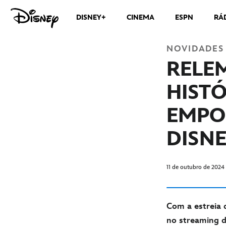
DISNEY+
CINEMA
ESPN
RÁ
NOVIDADES
RELEM
HIST
EMPO
DISN
11 de outubro de 2024
Com a estreia 
no streaming da