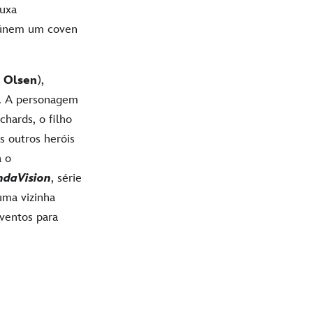
ruxa
reúnem um coven
h Olsen
),
s. A personagem
hards, o filho
s outros heróis
a o
daVision
, série
uma vizinha
ventos para