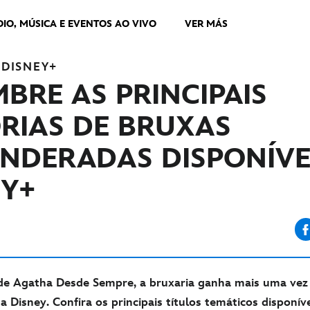
DIO, MÚSICA E EVENTOS AO VIVO
VER MÁS
DISNEY+
BRE AS PRINCIPAIS
ÓRIAS DE BRUXAS
NDERADAS DISPONÍVE
EY+
de Agatha Desde Sempre, a bruxaria ganha mais uma vez
 Disney. Confira os principais títulos temáticos disponív