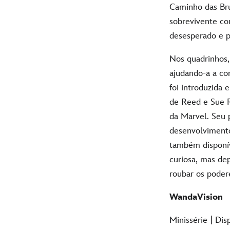
Caminho das Bru
sobrevivente co
desesperado e 
Nos quadrinhos
ajudando-a a co
foi introduzida
de Reed e Sue Ri
da Marvel. Seu 
desenvolvimento
também disponív
curiosa, mas de
roubar os poder
WandaVision
Minissérie | Di