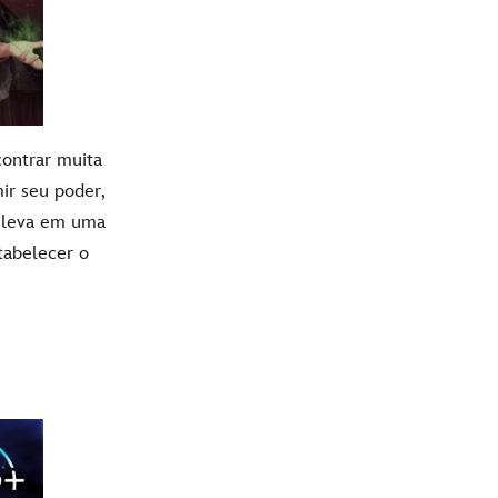
contrar muita
r seu poder,
a leva em uma
tabelecer o