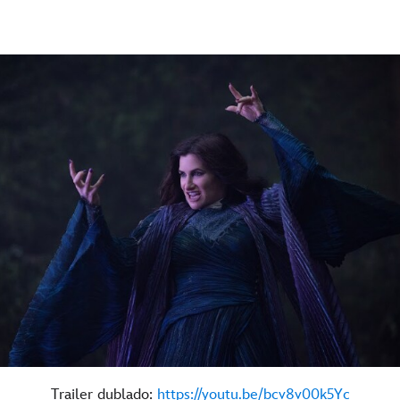
Trailer dublado:
https://youtu.be/bcv8v00k5Yc