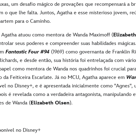
xas, um desafio mágico de provações que recompensará a b
m o que lhe falta. Juntos, Agatha e esse misterioso jovem, 
partem para o Caminho.
, Agatha atuou como mentora de Wanda Maximoff
(
Elizabet
ntrolar seus poderes e compreender suas habilidades mágica
 em
Fantastic Four #94
(1969) como governanta de Franklin Ric
chards, e desde então, sua história foi entrelaçada com vário
papel como mentora de Wanda nos quadrinhos foi crucial par
 da Feiticeira Escarlate. Já no MCU, Agatha aparece em
Wan
el no Disney+, e é apresentada inicialmente como "Agnes", 
pois é revelada como a verdadeira antagonista, manipulando e
es de Wanda (
Elizabeth Olsen
).
sponível no Disney+