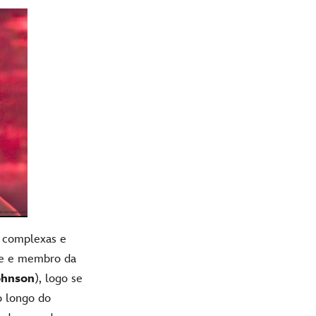
 complexas e
te e membro da
ohnson
), logo se
o longo do