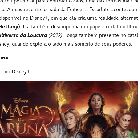
o seu potencial para controlar o caos, uma das formas mais 
o. A mais recente jornada da Feiticeira Escarlate aconteceu n
 disponível no Disney+, em que ela cria uma realidade alternat
Bettany
). Ela também desempenha um papel crucial no film
ltiverso da Loucura
(2022)
, longa também presente no catá
sney, quando explora o lado mais sombrio de seus poderes.
una
vel no Disney+