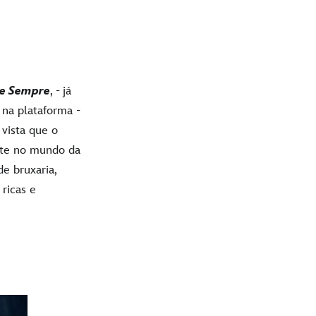
e Sempre
,
-
já
 na plataforma -
 vista que o
nte no mundo da
de bruxaria,
ricas e