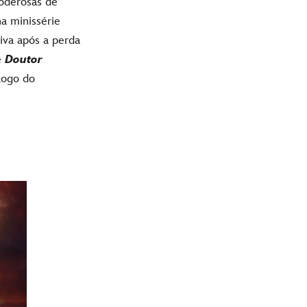
poderosas de
a minissérie
iva após a perda
e
Doutor
logo do