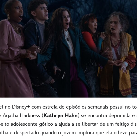
el no Disney+ com estreia de episódios semanais possui no tot
e Agatha Harkness (
Kathryn Hahn
) se encontra deprimida e
ito adolescente gótico a ajuda a se libertar de um feitiço dis
atha é despertado quando o jovem implora que ela o leve para