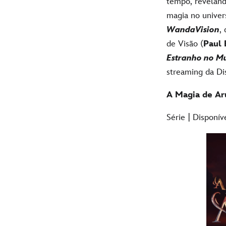
tempo, reveland
magia no univers
WandaVision
,
de Visão (
Paul 
Estranho no Mu
streaming da Di
A Magia de Ar
Série | Disponí