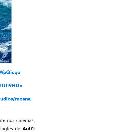
AWpQicqo
8YU1i9HDo
tudios/moana-
te nos cinemas,
 inglês de
Auli'i