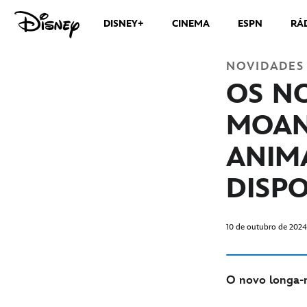
DISNEY+
CINEMA
ESPN
RÁ
NOVIDADES
OS NO
MOAN
ANIMA
DISPO
10 de outubro de 2024
O novo longa-