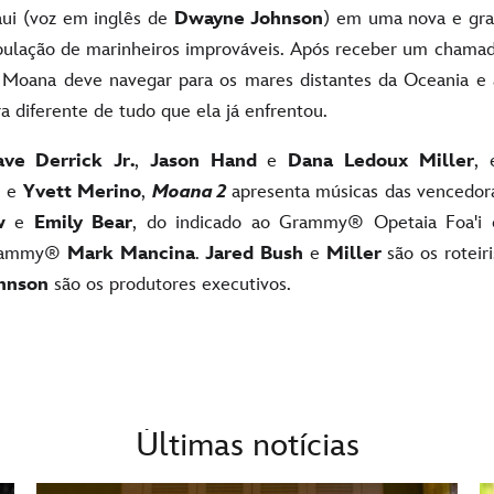
aui (voz em inglês de
Dwayne Johnson
) em uma nova e gra
pulação de marinheiros improváveis. Após receber um chama
, Moana deve navegar para os mares distantes da Oceania e 
 diferente de tudo que ela já enfrentou.
ve Derrick Jr.
,
Jason Hand
e
Dana Ledoux Miller
, 
n
e
Yvett Merino
,
Moana 2
apresenta músicas das venced
w
e
Emily Bear
, do indicado ao Grammy® Opetaia Foa'i 
Grammy®
Mark Mancina
.
Jared Bush
e
Miller
são os roteiri
hnson
são os produtores executivos.
Últimas notícias