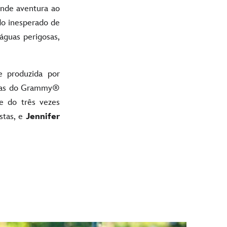
nde aventura ao
do inesperado de
águas perigosas,
e produzida por
oras do Grammy®
e do três vezes
stas, e
Jennifer