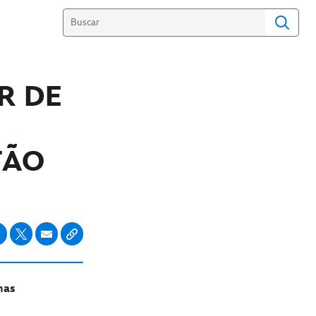
R DE
TÃO
mas