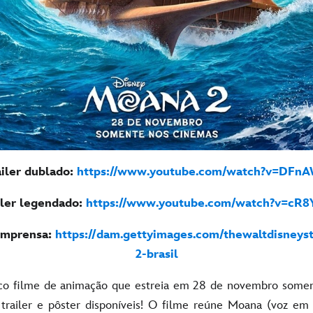
iler dublado:
https://www.youtube.com/watch?v=DFn
iler legendado:
https://www.youtube.com/watch?v=cR
 imprensa:
https://dam.gettyimages.com/thewaltdisneys
2-brasil
ico filme de animação que estreia em 28 de novembro somen
 trailer e pôster disponíveis! O filme reúne Moana (voz em