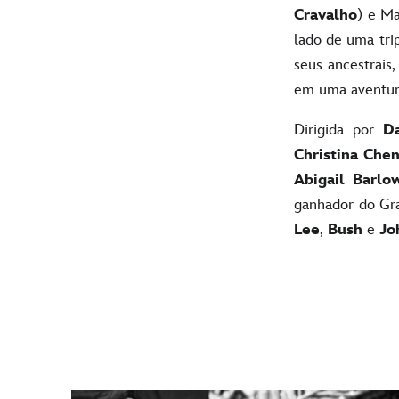
Cravalho
) e M
lado de uma tri
seus ancestrais
em uma aventura
Dirigida por
Da
Christina Che
Abigail Barlo
ganhador do 
Lee
,
Bush
e
Jo