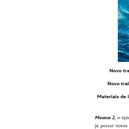
Novo tra
Novo tra
Materiais de
Moana 2
, o ép
já possui novos