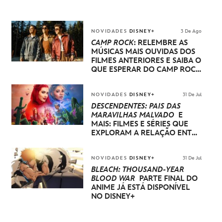
NOVIDADES
DISNEY+
3 De Ago
CAMP ROCK
: RELEMBRE AS
MÚSICAS MAIS OUVIDAS DOS
FILMES ANTERIORES E SAIBA O
QUE ESPERAR DO CAMP ROCK
3
NOVIDADES
DISNEY+
31 De Jul
DESCENDENTES: PAÍS DAS
MARAVILHAS MALVADO
E
MAIS: FILMES E SÉRIES QUE
EXPLORAM A RELAÇÃO ENTRE
PAIS E FILHOS NO DISNEY+
NOVIDADES
DISNEY+
31 De Jul
BLEACH: THOUSAND-YEAR
BLOOD WAR
PARTE FINAL DO
ANIME JÁ ESTÁ DISPONÍVEL
NO DISNEY+