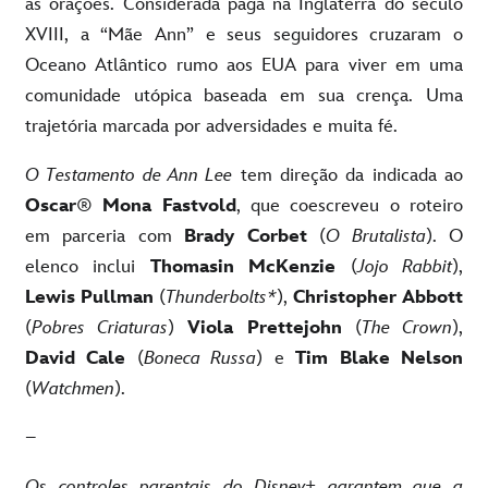
as orações. Considerada pagã na Inglaterra do século
XVIII, a “Mãe Ann” e seus seguidores cruzaram o
Oceano Atlântico rumo aos EUA para viver em uma
comunidade utópica baseada em sua crença. Uma
trajetória marcada por adversidades e muita fé.
O Testamento de Ann Lee
tem direção da indicada ao
Oscar
®
Mona Fastvold
, que coescreveu o roteiro
em parceria com
Brady Corbet
(
O Brutalista
). O
elenco inclui
Thomasin McKenzie
(
Jojo Rabbit
),
Lewis Pullman
(
Thunderbolts*
),
Christopher Abbott
(
Pobres Criaturas
)
Viola Prettejohn
(
The Crown
),
David Cale
(
Boneca Russa
) e
Tim Blake Nelson
(
Watchmen
).
–
Os controles parentais do Disney+ garantem que a