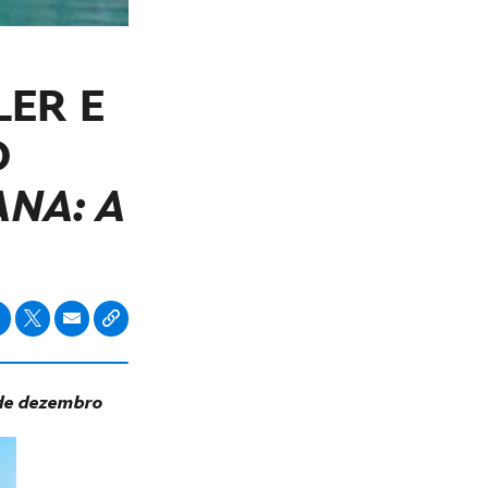
LER E
O
ANA: A
 de dezembro