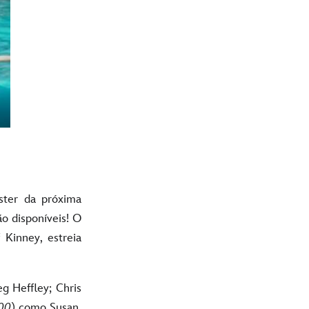
ster da próxima
ão disponíveis! O
 Kinney, estreia
g Heffley; Chris
00
) como Susan,