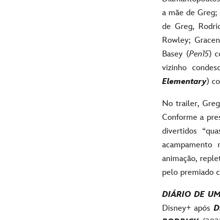
a mãe de Greg; 
de Greg, Rodric
Rowley; Grace
Basey (
Pen15
) c
vizinho condes
Elementary
) c
No trailer, Gre
Conforme a pre
divertidos “q
acampamento n
animação, replet
pelo premiado cr
DIÁRIO DE U
Disney+ após
D