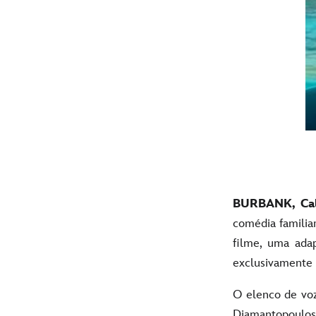
BURBANK, Cal
comédia famili
filme, uma adap
exclusivamente
O elenco de voz
Diamantopoulos