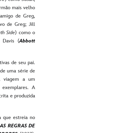
irmão mais velho
amigo de Greg,
o de Greg; Jill
th Side
) como o
 Davis (
Abbott
ivas de seu pai.
de uma série de
ma viagem a um
 exemplares. A
crita e produzida
 que estreia no
 AS REGRAS DE