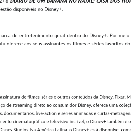
2) e
DIÁRIO DE UM BANANA NO NATAL: CASA DOS HO
 estão disponíveis no Disney+.
arca de entretenimento geral dentro do Disney+. Por meio
lu oferece aos seus assinantes os filmes e séries favoritos do
assinatura de filmes, séries e outros conteúdos da Disney, Pixar, M
viço de streaming direto ao consumidor Disney, oferece uma coleç
s, documentários, live-action e séries animadas e curtas-metrage
mento cinematográfico e televisivo incrível, o Disney+ também é o
isney Studios. Na América Latina, o Disney+ está disponível com