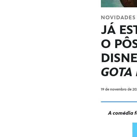
NOVIDADES
JÁ ES
O PÔ
DISN
GOTA
19 de novembro de 20
A comédia f