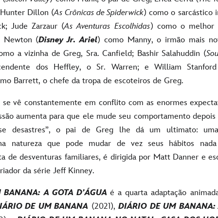
Hunter Dillon (
As Crônicas de Spiderwick
) como o sarcástico 
k; Jude Zarzaur (
As Aventuras Escolhidas
) como o melhor 
n Newton (
Disney Jr. Ariel
) como Manny, o irmão mais nov
omo a vizinha de Greg, Sra. Canfield; Bashir Salahuddin (
Sou
cendente dos Heffley, o Sr. Warren; e William Stanford
omo Barrett, o chefe da tropa de escoteiros de Greg.
g se vê constantemente em conflito com as enormes expectat
ssão aumenta para que ele mude seu comportamento depois 
uase desastres”, o pai de Greg lhe dá um ultimato: u
a natureza que pode mudar de vez seus hábitos nada
a de desventuras familiares, é dirigida por Matt Danner e es
iador da série Jeff Kinney.
M BANANA: A GOTA D’ÁGUA
é a quarta adaptação animada
IÁRIO DE UM BANANA
(2021),
DIÁRIO DE UM BANANA: