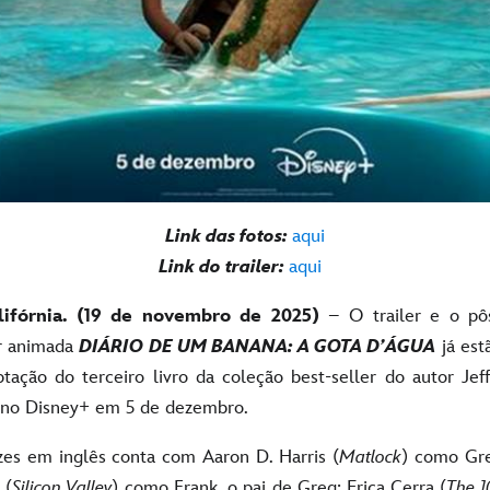
Link das fotos:
aqui
Link do trailer:
aqui
ifórnia. (19 de novembro de 2025)
– O trailer e o pô
ar animada
DIÁRIO DE UM BANANA: A GOTA D’ÁGUA
já est
tação do terceiro livro da coleção best-seller do autor Jeff
 no Disney+ em 5 de dezembro.
es em inglês conta com Aaron D. Harris (
Matlock
) como Gre
 (
Silicon Valley
) como Frank, o pai de Greg; Erica Cerra (
The 1