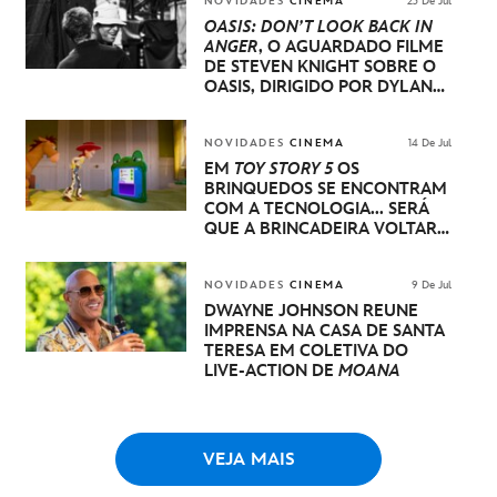
NOVIDADES
CINEMA
23 De Jul
OASIS: DON’T LOOK BACK IN
ANGER
, O AGUARDADO FILME
DE STEVEN KNIGHT SOBRE O
OASIS, DIRIGIDO POR DYLAN
SOUTHERN E WILL LOVELACE,
TERÁ SUA ESTREIA MUNDIAL
NO FESTIVAL INTERNACIONAL
NOVIDADES
CINEMA
14 De Jul
DE CINEMA DE VENEZA
EM
TOY STORY 5
OS
BRINQUEDOS SE ENCONTRAM
COM A TECNOLOGIA... SERÁ
QUE A BRINCADEIRA VOLTARÁ
A SER COMO ANTES?
NOVIDADES
CINEMA
9 De Jul
DWAYNE JOHNSON REÚNE
IMPRENSA NA CASA DE SANTA
TERESA EM COLETIVA DO
LIVE-ACTION DE
MOANA
VEJA MAIS