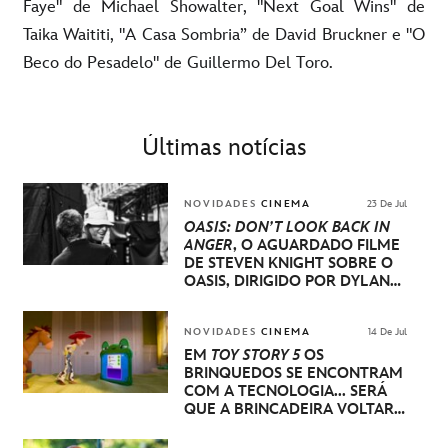
Faye" de Michael Showalter, "Next Goal Wins" de
Taika Waititi, "A Casa Sombria” de David Bruckner e "O
Beco do Pesadelo" de Guillermo Del Toro.
Últimas notícias
NOVIDADES
CINEMA
23 De Jul
OASIS: DON’T LOOK BACK IN
ANGER
, O AGUARDADO FILME
DE STEVEN KNIGHT SOBRE O
OASIS, DIRIGIDO POR DYLAN
SOUTHERN E WILL LOVELACE,
TERÁ SUA ESTREIA MUNDIAL
NO FESTIVAL INTERNACIONAL
NOVIDADES
CINEMA
14 De Jul
DE CINEMA DE VENEZA
EM
TOY STORY 5
OS
BRINQUEDOS SE ENCONTRAM
COM A TECNOLOGIA... SERÁ
QUE A BRINCADEIRA VOLTARÁ
A SER COMO ANTES?