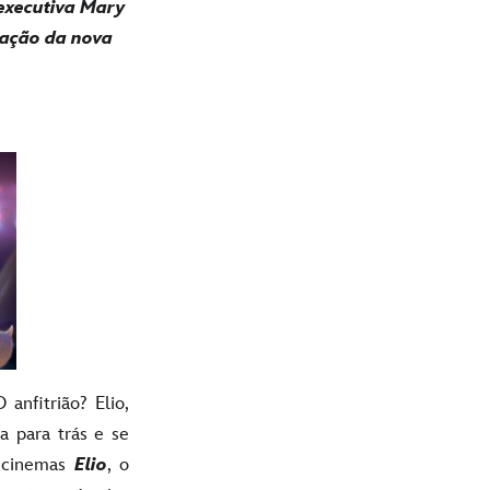
executiva Mary
iação da nova
anfitrião? Elio,
a para trás e se
s cinemas
Elio
, o