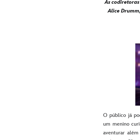
As codiretora
Alice Drumm,
O público já po
um menino curio
aventurar além 