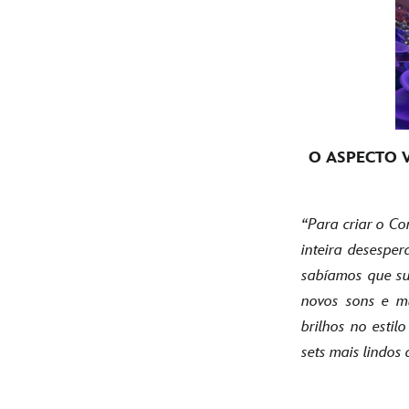
O ASPECTO 
“Para criar o Co
inteira desesper
sabíamos que su
novos sons e mú
brilhos no esti
sets mais lindos