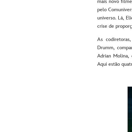
mais novo film
pelo Comunivers
universo. Lá, El
crise de proporç
As codiretoras
Drumm, compart
Adrian Molina,
Aqui estão quat