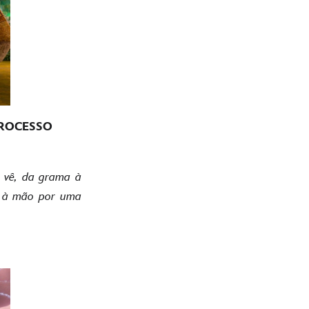
PROCESSO
ê vê, da grama à
do à mão por uma