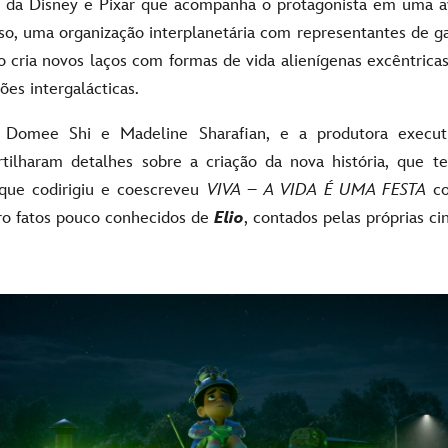
e da Disney e Pixar que acompanha o protagonista em uma a
o, uma organização interplanetária com representantes de ga
io cria novos laços com formas de vida alienígenas excêntric
ões intergalácticas.
, Domee Shi e Madeline Sharafian, e a produtora execut
ilharam detalhes sobre a criação da nova história, que t
 que codirigiu e coescreveu
VIVA – A VIDA É UMA FESTA
co
ro fatos pouco conhecidos de
Elio
, contados pelas próprias ci