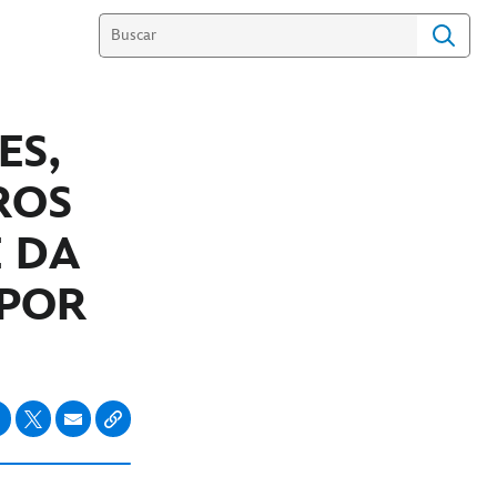
ES,
ROS
 DA
 POR