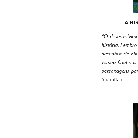
A HI
“O desenvolvime
história. Lembro
desenhos de Eli
versão final na
personagens par
Sharafian.