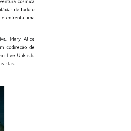
ventura cósmica
láxias de todo o
as e enfrenta uma
iva, Mary Alice
em codireção de
m Lee Unkrich.
neastas.