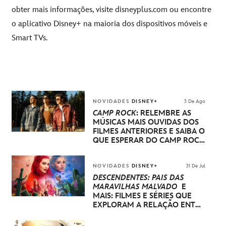
obter mais informações, visite
disneyplus.com
ou encontre
o aplicativo Disney+ na maioria dos dispositivos móveis e
Smart TVs.
NOVIDADES
DISNEY+
3 De Ago
CAMP ROCK
: RELEMBRE AS
MÚSICAS MAIS OUVIDAS DOS
FILMES ANTERIORES E SAIBA O
QUE ESPERAR DO CAMP ROCK
3
NOVIDADES
DISNEY+
31 De Jul
DESCENDENTES: PAÍS DAS
MARAVILHAS MALVADO
E
MAIS: FILMES E SÉRIES QUE
EXPLORAM A RELAÇÃO ENTRE
PAIS E FILHOS NO DISNEY+