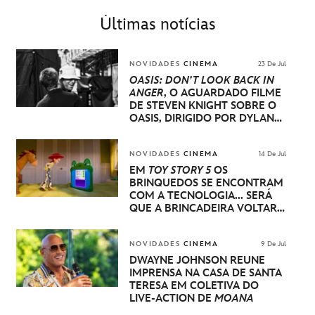
Últimas notícias
NOVIDADES
CINEMA
23 De Jul
OASIS: DON’T LOOK BACK IN
ANGER
, O AGUARDADO FILME
DE STEVEN KNIGHT SOBRE O
OASIS, DIRIGIDO POR DYLAN
SOUTHERN E WILL LOVELACE,
TERÁ SUA ESTREIA MUNDIAL
NO FESTIVAL INTERNACIONAL
NOVIDADES
CINEMA
14 De Jul
DE CINEMA DE VENEZA
EM
TOY STORY 5
OS
BRINQUEDOS SE ENCONTRAM
COM A TECNOLOGIA... SERÁ
QUE A BRINCADEIRA VOLTARÁ
A SER COMO ANTES?
NOVIDADES
CINEMA
9 De Jul
DWAYNE JOHNSON REÚNE
IMPRENSA NA CASA DE SANTA
TERESA EM COLETIVA DO
LIVE-ACTION DE
MOANA