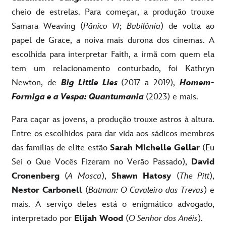
cheio de estrelas. Para começar, a produção trouxe
Samara Weaving (
Pânico VI
;
Babilônia
) de volta ao
papel de Grace, a noiva mais durona dos cinemas. A
escolhida para interpretar Faith, a irmã com quem ela
tem um relacionamento conturbado, foi Kathryn
Newton, de
Big Little Lies
(2017 a 2019),
Homem-
Formiga e a Vespa: Quantumania
(2023) e mais.
Para caçar as jovens, a produção trouxe astros à altura.
Entre os escolhidos para dar vida aos sádicos membros
das famílias de elite estão
Sarah Michelle Gellar
(Eu
Sei o Que Vocês Fizeram no Verão Passado),
David
Cronenberg
(
A Mosca
),
Shawn Hatosy
(
The Pitt
),
Nestor Carbonell
(
Batman: O Cavaleiro das Trevas
) e
mais. A serviço deles está o enigmático advogado,
interpretado por
Elijah Wood
(
O Senhor dos Anéis
).