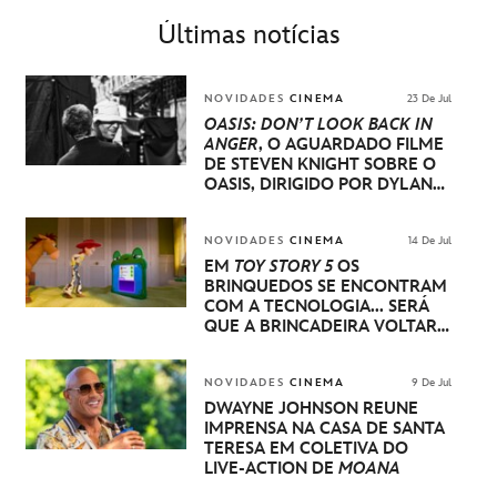
Últimas notícias
NOVIDADES
CINEMA
23 De Jul
OASIS: DON’T LOOK BACK IN
ANGER
, O AGUARDADO FILME
DE STEVEN KNIGHT SOBRE O
OASIS, DIRIGIDO POR DYLAN
SOUTHERN E WILL LOVELACE,
TERÁ SUA ESTREIA MUNDIAL
NO FESTIVAL INTERNACIONAL
NOVIDADES
CINEMA
14 De Jul
DE CINEMA DE VENEZA
EM
TOY STORY 5
OS
BRINQUEDOS SE ENCONTRAM
COM A TECNOLOGIA... SERÁ
QUE A BRINCADEIRA VOLTARÁ
A SER COMO ANTES?
NOVIDADES
CINEMA
9 De Jul
DWAYNE JOHNSON REÚNE
IMPRENSA NA CASA DE SANTA
TERESA EM COLETIVA DO
LIVE-ACTION DE
MOANA