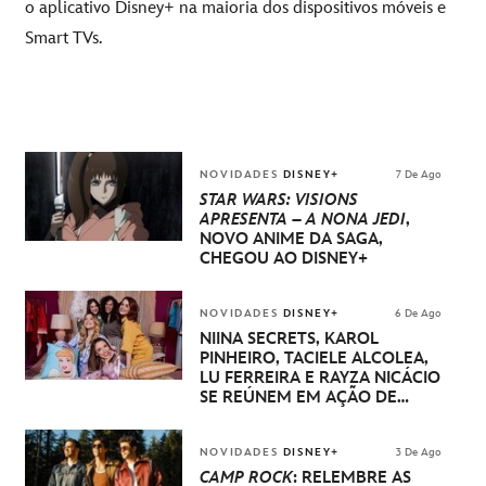
o aplicativo Disney+ na maioria dos dispositivos móveis e
Smart TVs.
NOVIDADES
DISNEY+
7 De Ago
STAR WARS: VISIONS
APRESENTA – A NONA JEDI
,
NOVO ANIME DA SAGA,
CHEGOU AO DISNEY+
NOVIDADES
DISNEY+
6 De Ago
NIINA SECRETS, KAROL
PINHEIRO, TACIELE ALCOLEA,
LU FERREIRA E RAYZA NICÁCIO
SE REÚNEM EM AÇÃO DE
DISNEY PRINCESA
NOVIDADES
DISNEY+
3 De Ago
CAMP ROCK
: RELEMBRE AS