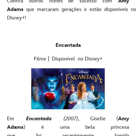
Confira outros filmes de sucesso com
Amy
Adams
que marcaram gerações e estão disponíveis n
Disney+!
Encantada
Filme | Disponível no Disney+
Em
Encantada
(2007)
, Giselle (
Amy
Adams
) é uma bela princesa
que foi recentemente banida