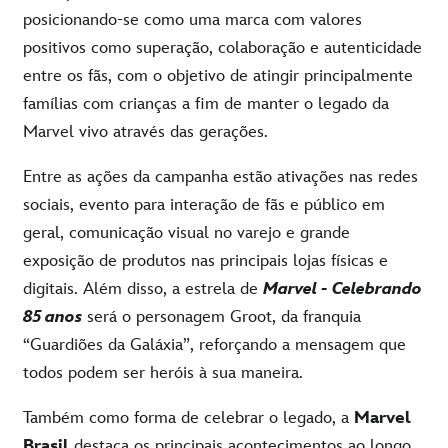
posicionando-se
como
uma
marca
com
valores
positivos como
superação
,
colaboração
e
autenticidade
entre os
fãs
,
com
o
objetivo de atingir principalmente
famílias
com
crianças
a
fim
de
manter
o legado da
Marvel vivo
através
das
gerações
.
Entre as
ações
da
campanha
estão
ativações
nas
redes
sociais
, evento para
interação
de
fãs
e público em
geral
,
comunicação
visual no
varejo
e grande
exposição
de
produtos
nas
principais
lojas
físicas e
digitais
.
Além
disso
, a
estrela
de
Marvel - Celebrando
85
anos
será o
personagem
Groot, da
franquia
“
Guardiões
da
Galáxia
”,
reforçando
a
mensagem
que
todos
podem
ser
heróis
à
sua
maneira
.
Também
como forma de celebrar o legado, a
Marvel
Brasil
destaca os
principais
acontecimentos
ao
longo