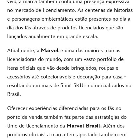
vivo, a marca também conta uma presença expressiva
no mercado de licenciamento. As centenas de histórias
e personagens emblemáticos estão presentes no dia a
dia dos fãs através de produtos licenciados que são
lançados anualmente em grande escala.
Atualmente
, a
Marvel
é
uma
das
maiores
marcas
licenciadoras do mundo,
com
um
vasto
portfólio
de
itens
oficiais
que
vão
desde
brinquedos
,
roupas
e
acessórios
até
colecionáveis
e
decoração
para casa -
resultando em
mais
de 3 mil
SKU’s
comercializados no
Brasil.
Oferecer
experiências
diferenciadas para os
fãs
no
ponto de venda
também
faz parte das
estratégias
do
time de
licenciamento
da
Marvel Brasil.
Além
dos
produtos
oficiais
, a marca
tem
apostado
também
em