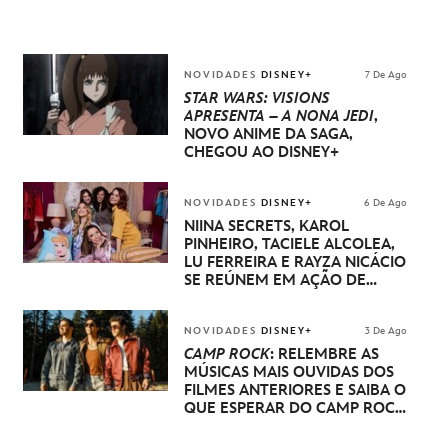
NOVIDADES
DISNEY+
7 De Ago
STAR WARS: VISIONS
APRESENTA – A NONA JEDI
,
NOVO ANIME DA SAGA,
CHEGOU AO DISNEY+
NOVIDADES
DISNEY+
6 De Ago
NIINA SECRETS, KAROL
PINHEIRO, TACIELE ALCOLEA,
LU FERREIRA E RAYZA NICÁCIO
SE REÚNEM EM AÇÃO DE
DISNEY PRINCESA
NOVIDADES
DISNEY+
3 De Ago
CAMP ROCK
: RELEMBRE AS
MÚSICAS MAIS OUVIDAS DOS
FILMES ANTERIORES E SAIBA O
QUE ESPERAR DO CAMP ROCK
3