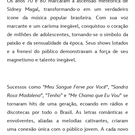
Os anos 70 e 80 marcaram a ascensão meteórica de
Sidney Magal, transformando-o em um verdadeiro
ícone da música popular brasileira. Com sua voz
marcante e um carisma inegável, conquistou o coração
de milhões de adolescentes, tornando-se o símbolo da
paixão e da sensualidade da época. Seus shows lotados
e a frenesi do público demonstravam a força de seu
magnetismo e talento inegável.
Sucessos como "
Meu Sangue Ferve por Você
", "
Sandra
Rosa Madalena
", "
Tenho
" e "
Me Chama que Eu Vou
" se
tornaram hits de uma geração, ecoando em rádios e
discotecas por todo o Brasil. As letras românticas e
envolventes, aliadas a melodias cativantes, criaram
uma conexão única com o público jovem. A cada novo