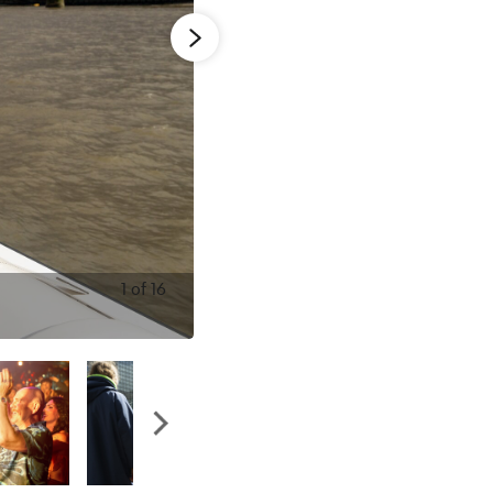
1
of
16