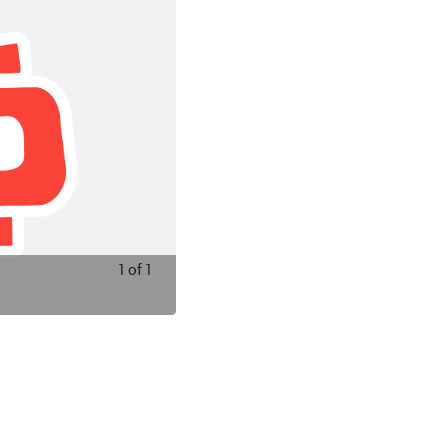
1
of
1