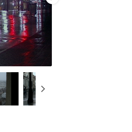
1
of
5