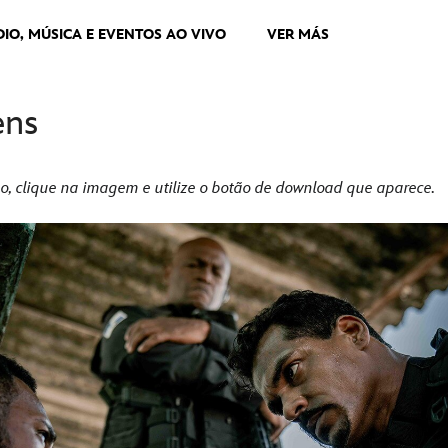
DIO, MÚSICA E EVENTOS AO VIVO
VER MÁS
ens
o, clique na imagem e utilize o botão de download que aparece.