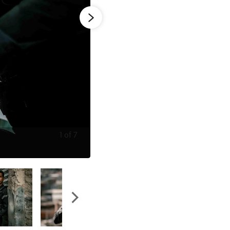
1
of
7