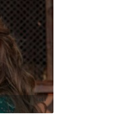
1
of
1