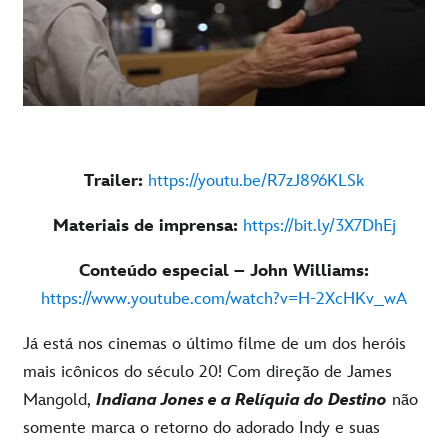
Trailer:
https://youtu.be/R7zJ896KLSk
Materiais de imprensa:
https://bit.ly/3X7DhEj
Conteúdo especial – John Williams:
https://www.youtube.com/watch?v=H-2XcHKv_wA
Já está nos cinemas o último filme de um dos heróis
mais icônicos do século 20! Com direção de James
Mangold,
Indiana Jones e a Relíquia do Destino
não
somente marca o retorno do adorado Indy e suas